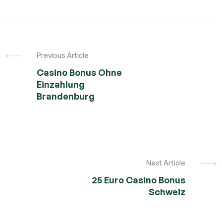
Previous Article
Casino Bonus Ohne
Einzahlung
Brandenburg
Next Article
25 Euro Casino Bonus
Schweiz