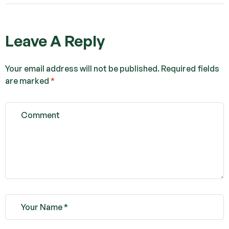
Leave A Reply
Your email address will not be published.
Required fields
are marked
*