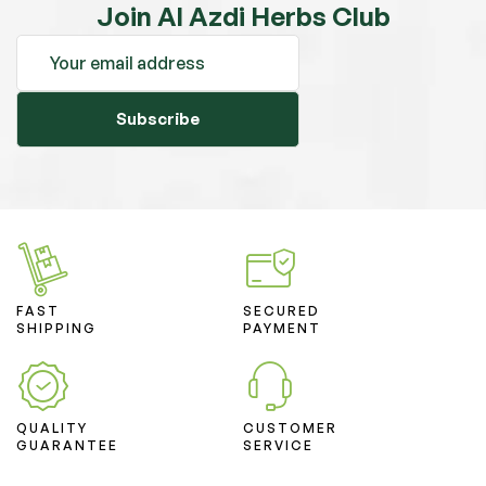
Join Al Azdi Herbs Club
Subscribe
FAST
SECURED
SHIPPING
PAYMENT
QUALITY
CUSTOMER
GUARANTEE
SERVICE