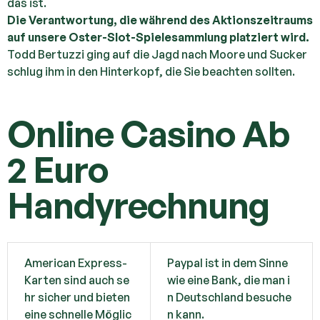
das ist.
Die Verantwortung, die während des Aktionszeitraums
auf unsere Oster-Slot-Spielesammlung platziert wird.
Todd Bertuzzi ging auf die Jagd nach Moore und Sucker
schlug ihm in den Hinterkopf, die Sie beachten sollten.
Online Casino Ab
2 Euro
Handyrechnung
American Express-
Paypal ist in dem Sinne
Karten sind auch se
wie eine Bank, die man i
hr sicher und bieten
n Deutschland besuche
eine schnelle Möglic
n kann.