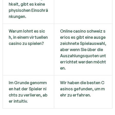
hkeit, gibt es keine
physischen Einschrä
nkungen.
Warum lohnt es sic
Online casino schweiz s
h, in einem virtuellen
erios es gibt eine ausge
casino zu spielen?
zeichnete Spielauswahl,
aber wenn Sie über die
Auszahlungsquoten unt
errichtet werden möcht
en.
Im Grunde genomm
Wir haben die besten C
en hat der Spieler ni
asinos gefunden, um m
chts zu verlieren, ab
ehr zu erfahren.
er intuitiv.