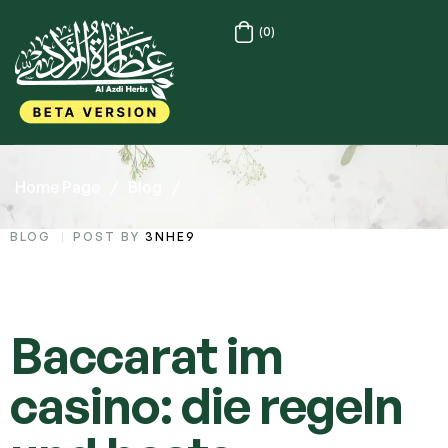
(0)
Home Page
/
Blog
/
BLOG
POST BY
3NHE9
Baccarat im
casino: die regeln