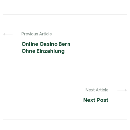
Previous Article
Online Casino Bern
Ohne Einzahlung
Next Article
Next Post