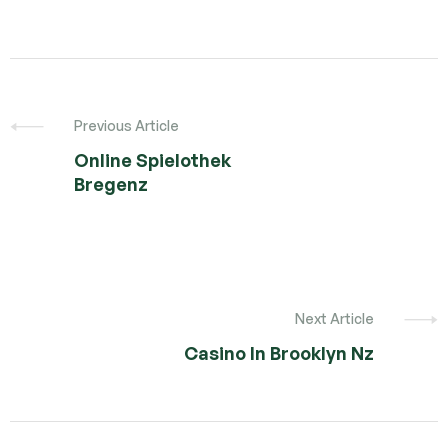
Previous Article
Online Spielothek
Bregenz
Next Article
Casino In Brooklyn Nz