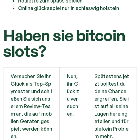
Roulette zum spass spielen
Online glücksspiel nur in schleswig holstein
Haben sie bitcoin
slots?
Versuchen Sie Ihr
Nun,
Spätestens jet
Glück als Top-Sp
ihr Gl
zt solltest du
ymaster und schli
ück z
deine Chance
eßen Sie sich uns
u ver
ergreifen, Sie i
erem Review-Tea
such
st auf all seine
m an, die auf mob
en.
Lügen hereing
ilen Geräten ges
efallen und für
pielt werden könn
sie kein Proble
en.
m mehr.