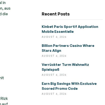
l in
n, aus
Recent Posts
d die
Kinbet Paris Sportif Application
Mobile Essentielle
AUGUST 6, 2026
Billion Partners Casino Where
Stars Align
AUGUST 6, 2026
Verrückter Turm Wahnwitz
Spielspaß
AUGUST 6, 2026
mit
Earn Big Savings With Exclusive
Scored Promo Code
AUGUST 6, 2026
 Rizk
n auf