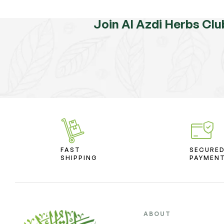
Join Al Azdi Herbs Clu
FAST
SECURE
SHIPPING
PAYMEN
ABOUT