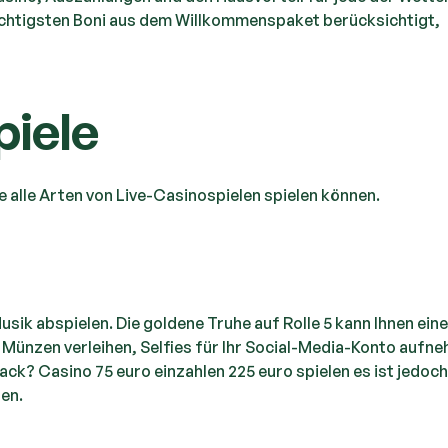
chtigsten
Boni aus dem Willkommenspaket berücksichtigt,
piele
ie alle Arten von Live-Casinospielen spielen können.
sik abspielen. Die goldene Truhe auf Rolle 5 kann Ihnen ein
 Münzen verleihen, Selfies für Ihr Social-Media-Konto aufn
kjack? Casino 75 euro einzahlen 225 euro spielen es ist jedoch
en.