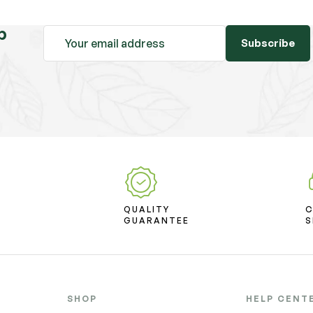
b
Subscribe
D
QUALITY
T
GUARANTEE
S
SHOP
HELP CENT