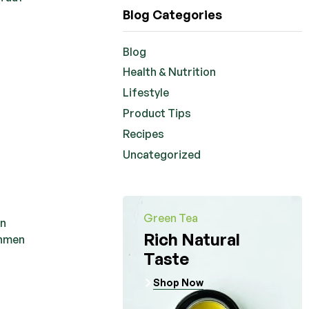
Blog Categories
Blog
Health & Nutrition
Lifestyle
Product Tips
Recipes
Uncategorized
Green Tea
en
Rich Natural
ehmen
Taste
Shop Now