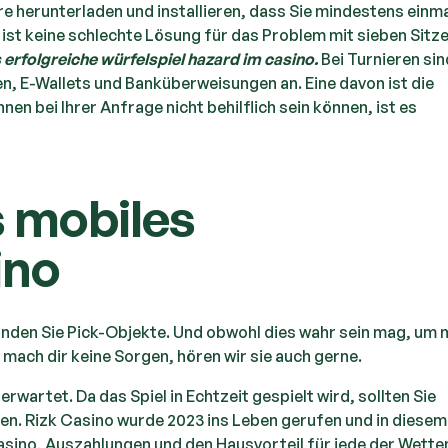
e herunterladen und installieren, dass Sie mindestens einma
ist keine schlechte Lösung für das Problem mit sieben Sitze
 erfolgreiche würfelspiel hazard im casino.
Bei Turnieren sin
en, E-Wallets und Banküberweisungen an. Eine davon ist die
nen bei Ihrer Anfrage nicht behilflich sein können, ist es
s mobiles
ino
finden Sie Pick-Objekte. Und obwohl dies wahr sein mag, um 
r mach dir keine Sorgen, hören wir sie auch gerne.
rwartet. Da das Spiel in Echtzeit gespielt wird, sollten Sie
n. Rizk Casino wurde 2023 ins Leben gerufen und in diesem
Casino, Auszahlungen und den Hausvorteil für jede der Wette