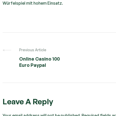
Würfelspiel mit hohem Einsatz.
Previous Article
Online Casino 100
Euro Paypal
Leave A Reply
Your email address will not be published.
Required fields 