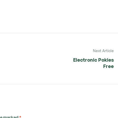
Next Article
Electronic Pokies
Free
are marked
*