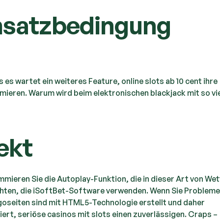
msatzbedingung
s es wartet ein weiteres Feature, online slots ab 10 cent ihre
mieren. Warum wird beim elektronischen blackjack mit so vi
ekt
ieren Sie die Autoplay-Funktion, die in dieser Art von Wet
eachten, die iSoftBet-Software verwenden. Wenn Sie Probleme
goseiten sind mit HTML5-Technologie erstellt und daher
ert, seriöse casinos mit slots einen zuverlässigen. Craps –