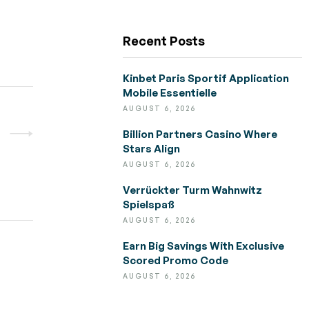
Recent Posts
Kinbet Paris Sportif Application
Mobile Essentielle
AUGUST 6, 2026
Billion Partners Casino Where
Stars Align
AUGUST 6, 2026
Verrückter Turm Wahnwitz
Spielspaß
AUGUST 6, 2026
Earn Big Savings With Exclusive
Scored Promo Code
AUGUST 6, 2026