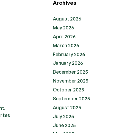
Archives
August 2026
May 2026
April 2026
March 2026
February 2026
January 2026
December 2025
November 2025
October 2025
September 2025
August 2025
ht.
ertes
July 2025
June 2025