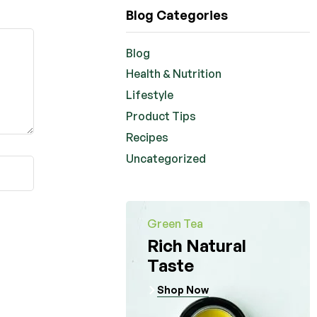
Blog Categories
Blog
Health & Nutrition
Lifestyle
Product Tips
Recipes
Uncategorized
Green Tea
Rich Natural
Taste
Shop Now