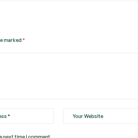
are marked
*
he next time I comment.