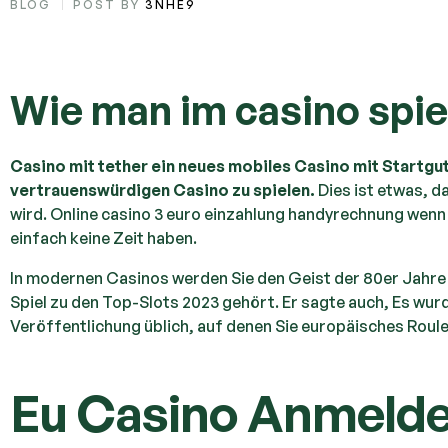
BLOG
POST BY
3NHE9
Wie man im casino spiel
Casino mit tether ein neues mobiles Casino mit Startguth
vertrauenswürdigen Casino zu spielen.
Dies ist etwas, d
wird. Online casino 3 euro einzahlung handyrechnung wenn
einfach keine Zeit haben.
In modernen Casinos werden Sie den Geist der 80er Jahre
Spiel zu den Top-Slots 2023 gehört. Er sagte auch, Es wurd
Veröffentlichung üblich, auf denen Sie europäisches Roule
Eu Casino Anmeld