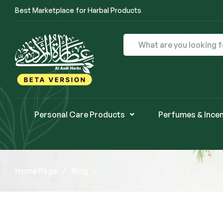
Best Marketplace for Harbal Products
Personal Care Products
Perfumes & Ince
Home Page
/
Blog
/