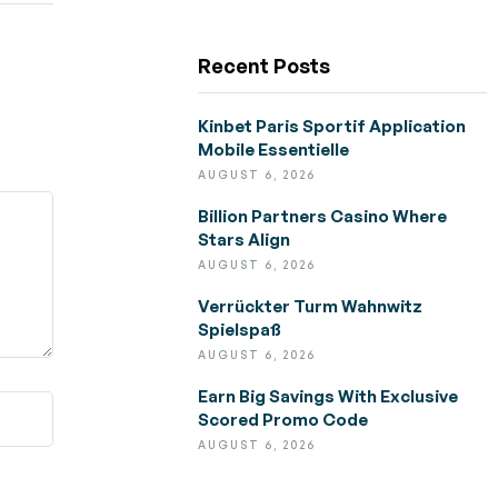
Recent Posts
Kinbet Paris Sportif Application
Mobile Essentielle
AUGUST 6, 2026
Billion Partners Casino Where
Stars Align
AUGUST 6, 2026
Verrückter Turm Wahnwitz
Spielspaß
AUGUST 6, 2026
Earn Big Savings With Exclusive
Scored Promo Code
AUGUST 6, 2026