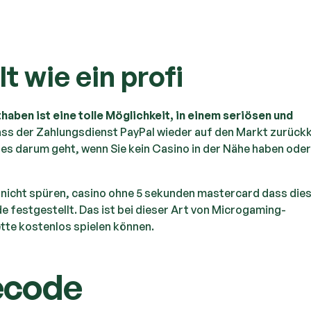
t wie ein profi
aben ist eine tolle Möglichkeit, in einem seriösen und
ass der
Zahlungsdienst
PayPal wieder auf den Markt zurück
 es darum geht, wenn Sie kein Casino in der Nähe haben oder
 nicht spüren, casino ohne 5 sekunden mastercard dass die
e festgestellt. Das ist bei dieser Art von Microgaming-
tte kostenlos spielen können.
ecode