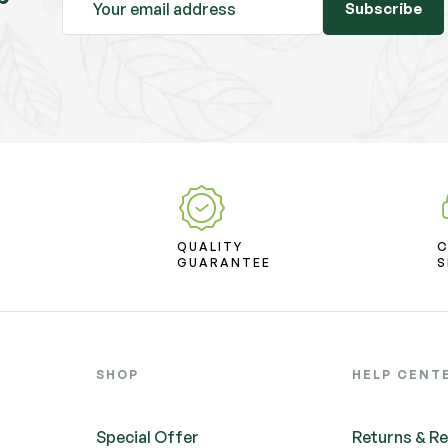
Subscribe
D
QUALITY
T
GUARANTEE
S
SHOP
HELP CENT
Special Offer
Returns & R