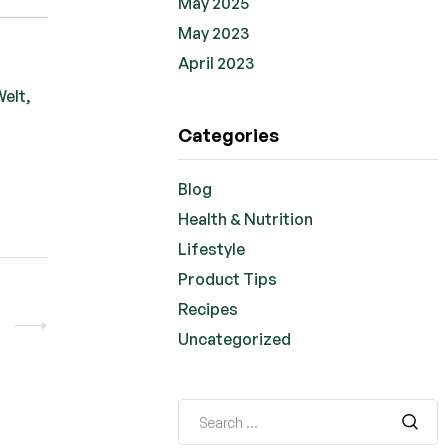
May 2025
May 2023
April 2023
Welt,
Categories
Blog
Health & Nutrition
Lifestyle
Product Tips
Recipes
Uncategorized