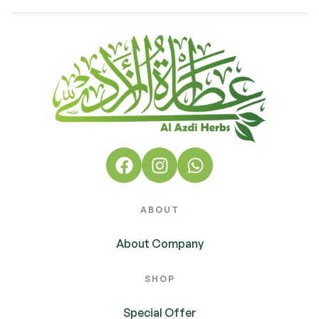
ABOUT
About Company
SHOP
Special Offer