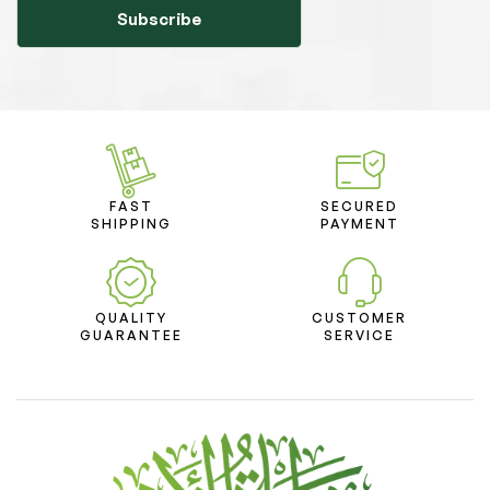
Subscribe
FAST
SECURED
SHIPPING
PAYMENT
QUALITY
CUSTOMER
GUARANTEE
SERVICE