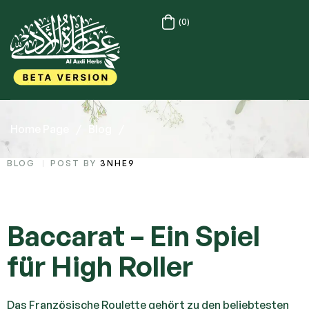
(0)
Home Page
/
Blog
/
BLOG
POST BY
3NHE9
Baccarat – Ein Spiel
für High Roller
Das Französische Roulette gehört zu den beliebtesten