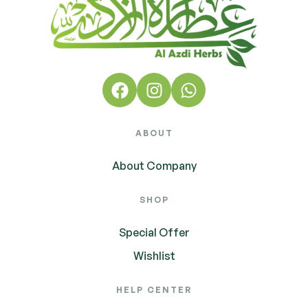
ABOUT
About Company
SHOP
Special Offer
Wishlist
HELP CENTER