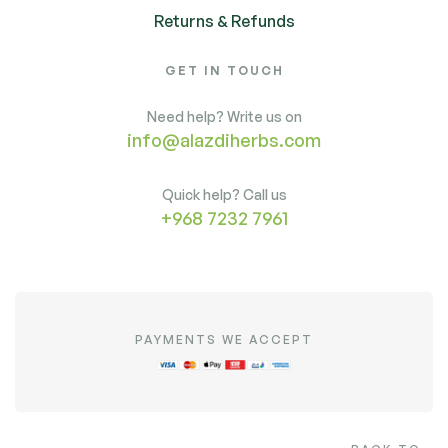
Returns & Refunds
GET IN TOUCH
Need help? Write us on
info@alazdiherbs.com
Quick help? Call us
+968 7232 7961
PAYMENTS WE ACCEPT